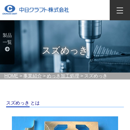
製品
一覧
スズめっき
HOME
>
事業紹介
>
めっき加工処理
> スズめっき
スズめっき とは